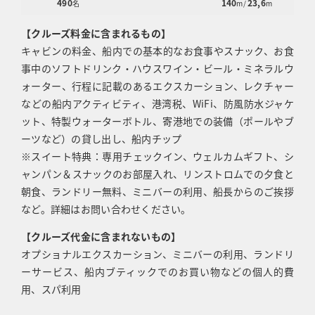
490
140
23,6
名
m/
m
【クルーズ料金に含まれるもの】
キャビンの料金、船内での基本的なお食事やスナック、お食
事中のソフトドリンク・ハウスワイン・ビール・ミネラルウ
ォーター、行程に記載のあるエクスカーション、レクチャー
などの船内アクティビティ、港湾税、WiFi、防風防水ジャケ
ット、特製ウォーターボトル、寄港地での装備（ポールやブ
ーツなど）の貸し出し、船内チップ
※スイート特典：専用チェックイン、ウェルカムギフト、シ
ャンパン＆スナックのお部屋入れ、リンストロムでの夕食と
朝食、ランドリー無料、ミニバーの利用、船長からのご挨拶
など。詳細はお問い合わせください。
【クルーズ代金に含まれないもの】
オプショナルエクスカーション、ミニバーの利用、ランドリ
ーサービス、船内ブティックでのお買い物などの個人的費
用、スパ利用