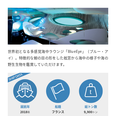
世界初となる多感覚海中ラウンジ「BlueEye」（ブルー・ア
イ）。特徴的な鯨の目の形をした舷窓から海中の様子や海の
野生生物を鑑賞していただけます。
SHIP DATA
就航年
船籍
総トン数
2018
フランス
9,900
年
トン