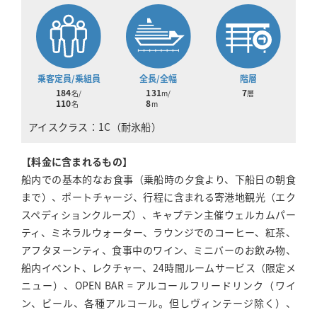
乗客定員/
乗組員
全長/全幅
階層
184
131
7
名/
m/
層
110
8
名
m
アイスクラス：1C（耐氷船）
【料金に含まれるもの】
船内での基本的なお食事（乗船時の夕食より、下船日の朝食
まで）、ポートチャージ、行程に含まれる寄港地観光（エク
スペディションクルーズ）、キャプテン主催ウェルカムパー
ティ、ミネラルウォーター、ラウンジでのコーヒー、紅茶、
アフタヌーンティ、食事中のワイン、ミニバーのお飲み物、
船内イベント、レクチャー、24時間ルームサービス（限定メ
ニュー）、OPEN BAR = アルコールフリードリンク（ワイ
ン、ビール、各種アルコール。但しヴィンテージ除く）、